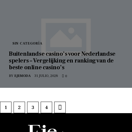
SIN CATEGORÍA
Buitenlandse casino’s voor Nederlandse
spelers – Vergelijking en ranking van de
beste online casino’s
BY
EJEMODA
31 JULIO, 2026
0
1
2
>
3
4