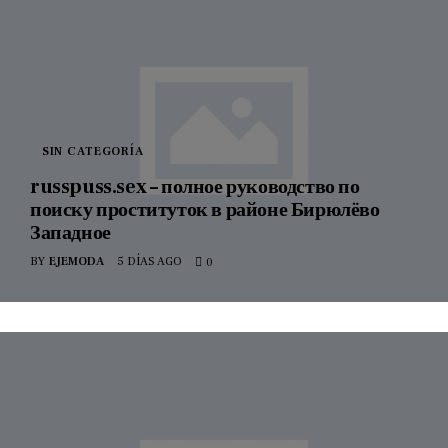
SIN CATEGORÍA
russpuss.sex – полное руководство по
поиску проституток в районе Бирюлёво
Западное
BY
EJEMODA
5 DÍAS AGO
0