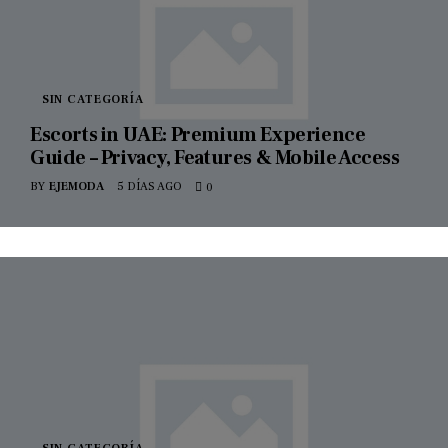
SIN CATEGORÍA
Escorts in UAE: Premium Experience
Guide – Privacy, Features & Mobile Access
BY
EJEMODA
5 DÍAS AGO
0