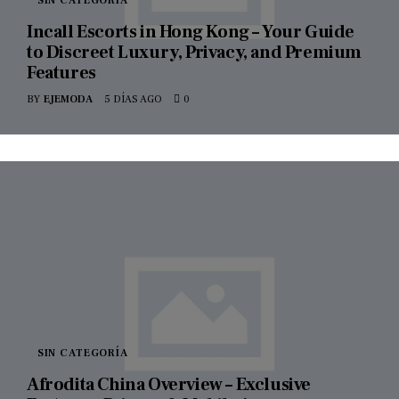
SIN CATEGORÍA
Incall Escorts in Hong Kong – Your Guide
to Discreet Luxury, Privacy, and Premium
Features
BY
EJEMODA
5 DÍAS AGO
0
SIN CATEGORÍA
Afrodita China Overview – Exclusive