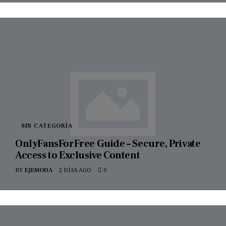
SIN CATEGORÍA
OnlyFansForFree Guide – Secure, Private
Access to Exclusive Content
BY
EJEMODA
2 DÍAS AGO
0