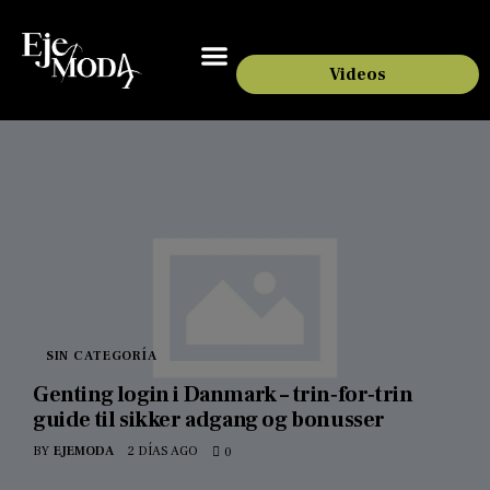
Videos
SIN CATEGORÍA
Genting login i Danmark – trin‑for‑trin
guide til sikker adgang og bonusser
BY
EJEMODA
2 DÍAS AGO
0