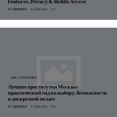
Features, Privacy & Mobile Access
BY
EJEMODA
5 DÍAS AGO
0
SIN CATEGORÍA
Лучшие проститутки Москвы:
практический гид по выбору, безопасности
и дискретной оплате
BY
EJEMODA
5 DÍAS AGO
0